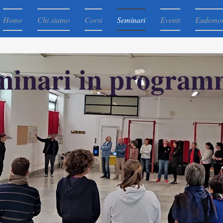
Home
Chi siamo
Corsi
Seminari
Eventi
Eudemo
minari in progra