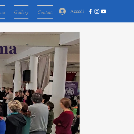
Accedi
nia
Gallery
Contatti
mma