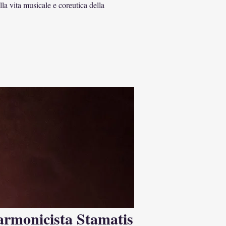
lla vita musicale e coreutica della
sarmonicista Stamatis