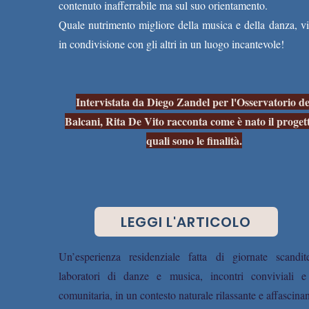
contenuto inafferrabile ma sul suo orientamento.
Quale nutrimento migliore della musica e della danza, vi
in condivisione con gli altri in un luogo incantevole!
Intervistata da Diego Zandel per l'Osservatorio de
Balcani, Rita De Vito racconta come è nato il proget
quali sono le finalità.
LEGGI L'ARTICOLO
Un’esperienza residenziale fatta di giornate scandi
laboratori di danze e musica, incontri conviviali e
comunitaria, in un contesto naturale rilassante e affascinan