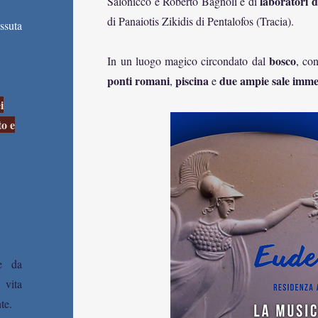
laboratori 
Salonicco e Roberto Bagnoli e di
di Panaiotis Zikidis di Pentalofos (Tracia).
ssuta
bosco
In un luogo magico circondato dal
, co
ponti romani
piscina
due ampie sale imme
,
e
i
to e
te da
 vita
te.