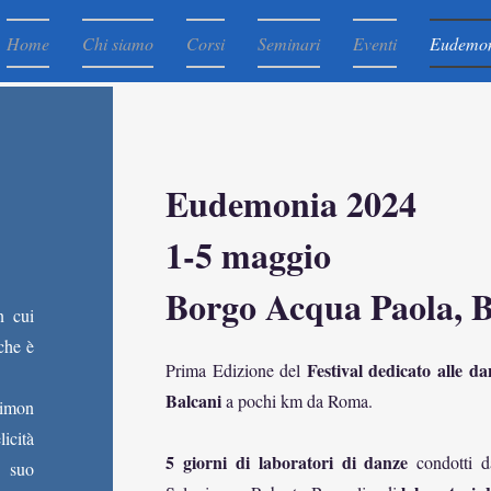
Home
Chi siamo
Corsi
Seminari
Eventi
Eudemo
Eudemonia 2024
1-5 maggio
Borgo Acqua Paola, 
 cui
che è
Festival dedicato alle
da
Prima Edizione del
Balcani
a pochi km da Roma.
aimon
icità
5 giorni di laboratori di danze
condotti da
l suo