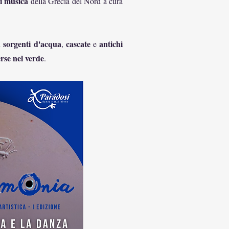
di musica
della Grecia del Nord a cura
sorgenti d'acqua
cascate
antichi
n
,
e
rse nel verde
.